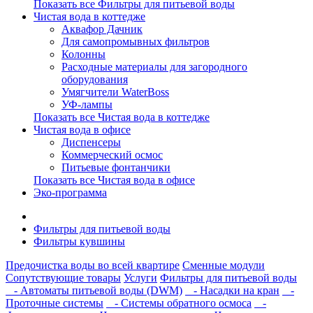
Показать все Фильтры для питьевой воды
Чистая вода в коттедже
Аквафор Дачник
Для самопромывных фильтров
Колонны
Расходные материалы для загородного
оборудования
Умягчители WaterBoss
УФ-лампы
Показать все Чистая вода в коттедже
Чистая вода в офисе
Диспенсеры
Коммерческий осмос
Питьевые фонтанчики
Показать все Чистая вода в офисе
Эко-программа
Фильтры для питьевой воды
Фильтры кувшины
Предочистка воды во всей квартире
Сменные модули
Сопутствующие товары
Услуги
Фильтры для питьевой воды
- Автоматы питьевой воды (DWM)
- Насадки на кран
-
Проточные системы
- Системы обратного осмоса
-