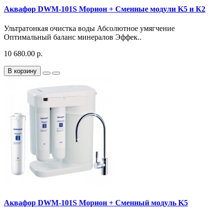
Аквафор DWM-101S Морион + Сменные модули K5 и К2
Ультратонкая очистка воды Абсолютное умягчение
Оптимальный баланс минералов Эффек..
10 680.00 р.
В корзину
Аквафор DWM-101S Морион + Сменный модуль K5