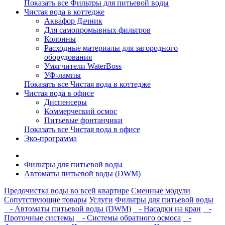
Показать все Фильтры для питьевой воды
Чистая вода в коттедже
Аквафор Дачник
Для самопромывных фильтров
Колонны
Расходные материалы для загородного
оборудования
Умягчители WaterBoss
УФ-лампы
Показать все Чистая вода в коттедже
Чистая вода в офисе
Диспенсеры
Коммерческий осмос
Питьевые фонтанчики
Показать все Чистая вода в офисе
Эко-программа
Фильтры для питьевой воды
Автоматы питьевой воды (DWM)
Предочистка воды во всей квартире
Сменные модули
Сопутствующие товары
Услуги
Фильтры для питьевой воды
- Автоматы питьевой воды (DWM)
- Насадки на кран
-
Проточные системы
- Системы обратного осмоса
-