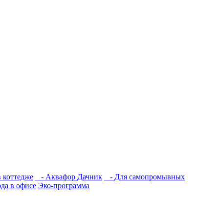
в коттедже
- Аквафор Дачник
- Для самопромывных
ода в офисе
Эко-программа