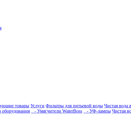
я
вующие товары
Услуги
Фильтры для питьевой воды
Чистая вода 
о оборудования
- Умягчители WaterBoss
- УФ-лампы
Чистая в