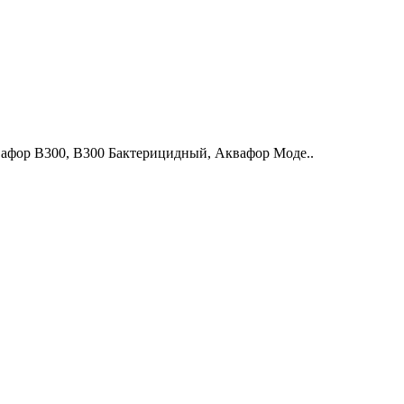
вафор В300, В300 Бактерицидный, Аквафор Моде..