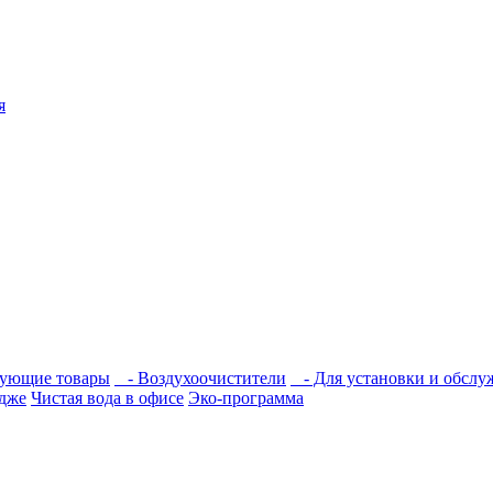
я
вующие товары
- Воздухоочистители
- Для установки и обслу
едже
Чистая вода в офисе
Эко-программа