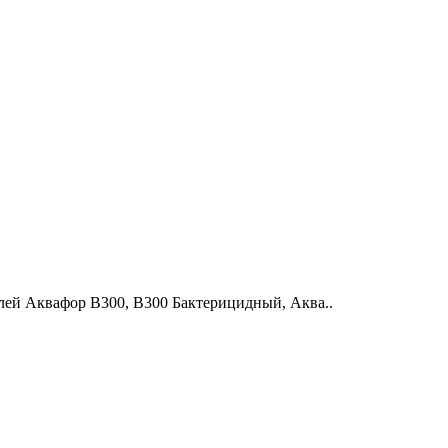
лей Аквафор В300, В300 Бактерицидный, Аква..