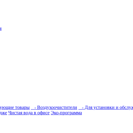
я
вующие товары
- Воздухоочистители
- Для установки и обслу
едже
Чистая вода в офисе
Эко-программа