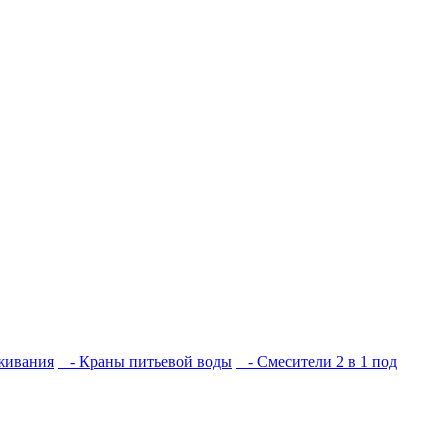
живания
- Краны питьевой воды
- Смесители 2 в 1 под